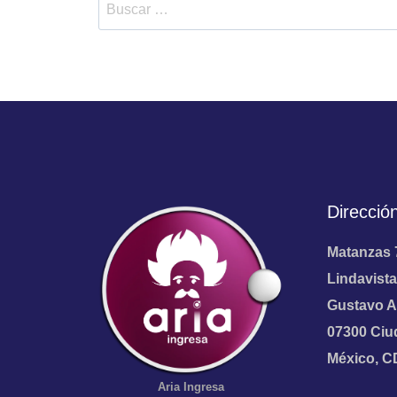
Direcció
Matanzas 
Lindavista
Gustavo A
07300 Ciu
México, 
Aria
Ingresa