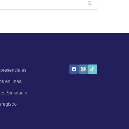
 presenciales
os en linea
es Simulacro
eregistro