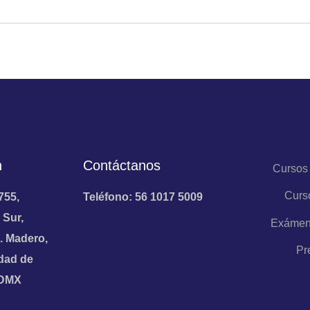
n
Contáctanos
Cursos
Curs
755,
Teléfono: 56 1017 5009
 Sur,
Exámen
. Madero,
Pr
dad de
CDMX