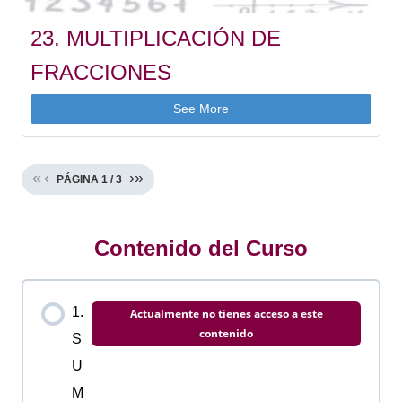
23. MULTIPLICACIÓN DE
FRACCIONES
See More
«
‹
›
»
PÁGINA
1
/
3
Contenido del Curso
1.
Actualmente no tienes acceso a este
contenido
S
U
M