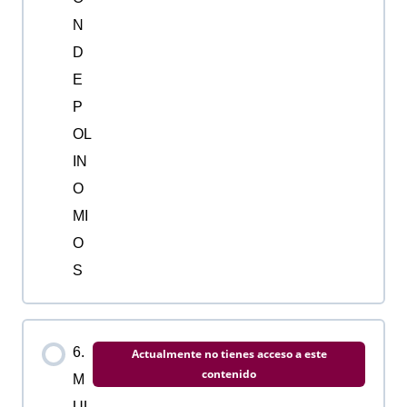
N
D
E
P
OL
IN
O
MI
O
S
6.
Actualmente no tienes acceso a este
contenido
M
UL