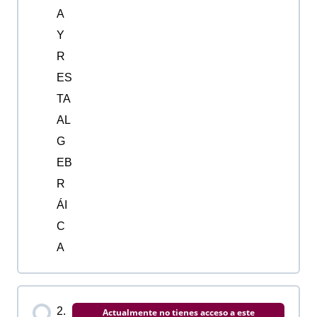
A
Y
R
ES
TA
AL
G
EB
R
ÁI
C
A
2.
Actualmente no tienes acceso a este