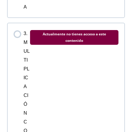
A
3.
Actualmente no tienes acceso a este
contenido
M
UL
TI
PL
IC
A
CI
Ó
N
C
O