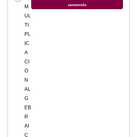
contenido
M
UL
TI
PL
IC
A
CI
Ó
N
AL
G
EB
R
AI
C