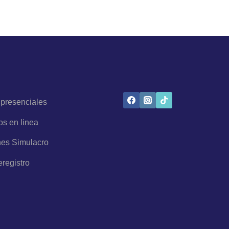
 presenciales
os en linea
es Simulacro
eregistro