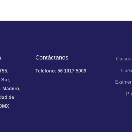
n
Contáctanos
Cursos
Curs
755,
Teléfono: 56 1017 5009
 Sur,
Exámen
. Madero,
Pr
dad de
CDMX