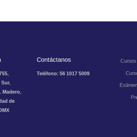
n
Contáctanos
Cursos
Curs
755,
Teléfono: 56 1017 5009
 Sur,
Exámen
. Madero,
Pr
dad de
CDMX