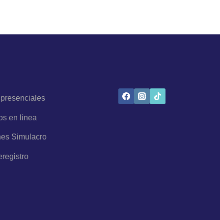
 presenciales
os en linea
es Simulacro
eregistro