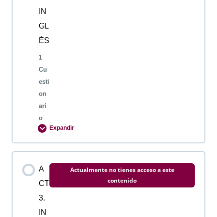
ACTIVIDAD 1. INGLES
IN
GL
ÉS
1
Cu
esti
on
ari
o
Expandir
Contenido de la Lección
A
Actualmente no tienes acceso a este
contenido
CT
3.
ACTIVIDAD 2. INGLES
IN