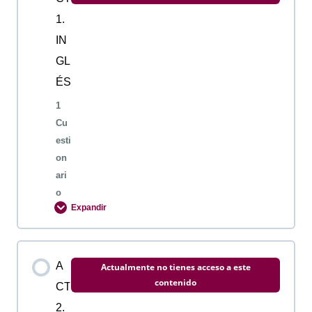
1.
IN
GL
ÉS
1
Cu
esti
on
ari
o
Expandir
Contenido de la Lección
A
Actualmente no tienes acceso a este
contenido
CT
2.