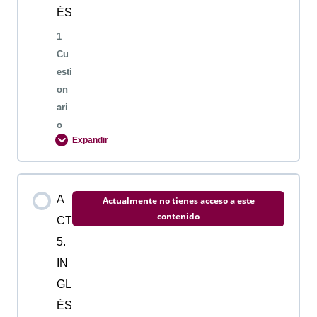
ÉS
1
Cu
esti
on
ari
o
Expandir
Contenido de la Lección
A
Actualmente no tienes acceso a este
contenido
CT
5.
ACTIVIDAD 4. INGLES
IN
GL
ÉS