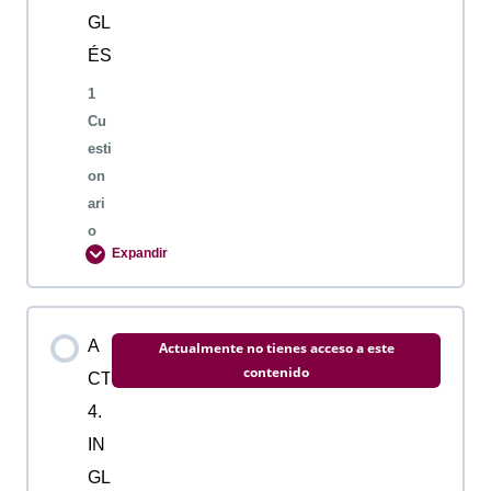
GL
ÉS
1
Cu
esti
on
ari
o
Expandir
Contenido de la Lección
A
Actualmente no tienes acceso a este
contenido
CT
4.
ACTIVIDAD 3. INGLES
IN
GL