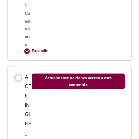
1
Cu
esti
on
ari
o
Expandir
Contenido de la Lección
A
Actualmente no tienes acceso a este
contenido
CT
6.
ACTIVIDAD 5. INGLES
IN
GL
ÉS
1