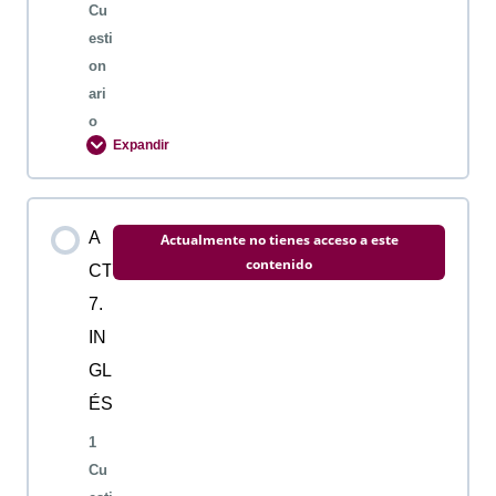
Cu
esti
on
ari
o
Expandir
Contenido de la Lección
A
Actualmente no tienes acceso a este
contenido
CT
7.
ACTIVIDAD 6. INGLES
IN
GL
ÉS
1
Cu