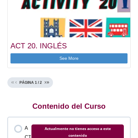
ACT 20. INGLÉS
See More
«
‹
›
»
PÁGINA
1
/
2
Contenido del Curso
A
Actualmente no tienes acceso a este
contenido
CT