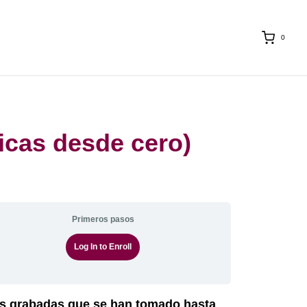
0
icas desde cero)
Primeros pasos
Log In to Enroll
ases grabadas que se han tomado hasta