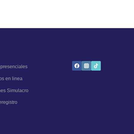
 presenciales
os en linea
es Simulacro
eregistro