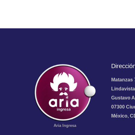
Direcció
Matanzas 
Lindavista
Gustavo A
07300 Ciu
México, 
Aria
Ingresa