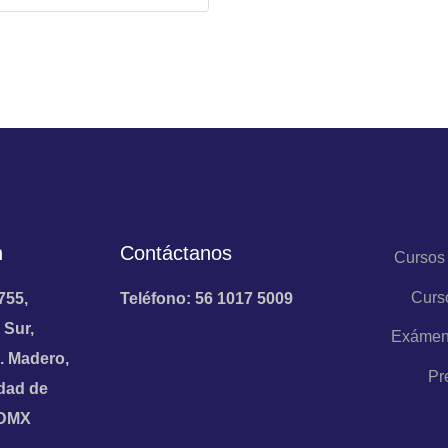
n
Contáctanos
Cursos
Curs
755,
Teléfono: 56 1017 5009
 Sur,
Exámen
. Madero,
Pr
dad de
CDMX