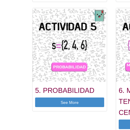
5. PROBABILIDAD
6.
TE
See More
CE