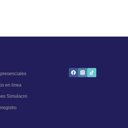
 presenciales
os en linea
es Simulacro
eregistro