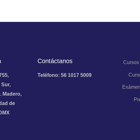
n
Contáctanos
Cursos
Curs
755,
Teléfono: 56 1017 5009
 Sur,
Exámen
. Madero,
Pr
dad de
CDMX