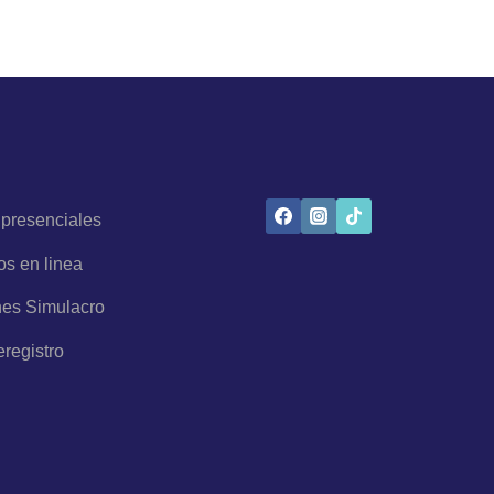
 presenciales
os en linea
es Simulacro
eregistro