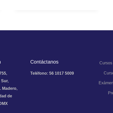
n
Contáctanos
Cursos
Curs
755,
Teléfono: 56 1017 5009
 Sur,
Exámen
. Madero,
Pr
dad de
CDMX