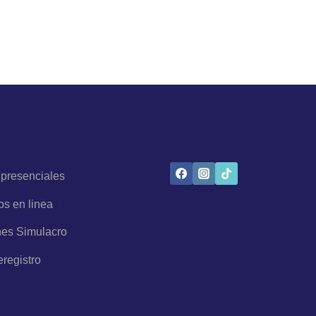
 presenciales
os en linea
es Simulacro
eregistro