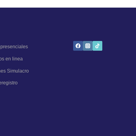
 presenciales
os en linea
es Simulacro
eregistro