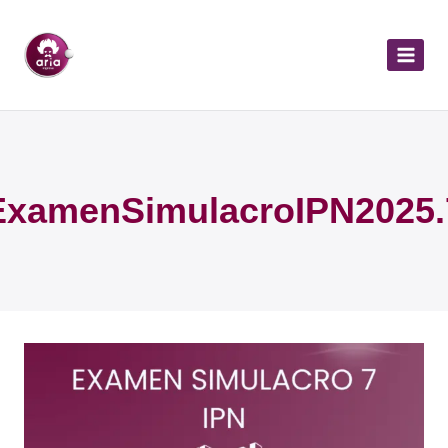
ExamenSimulacroIPN2025.