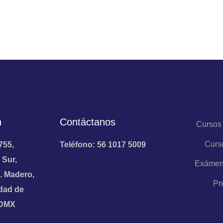
n
Contáctanos
Cursos
Curs
755,
Teléfono: 56 1017 5009
 Sur,
Exámen
. Madero,
Pr
dad de
CDMX