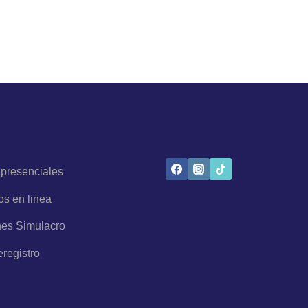
 presenciales
os en linea
es Simulacro
eregistro