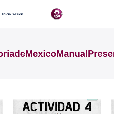
Inicia sesión
oriadeMexicoManualPrese