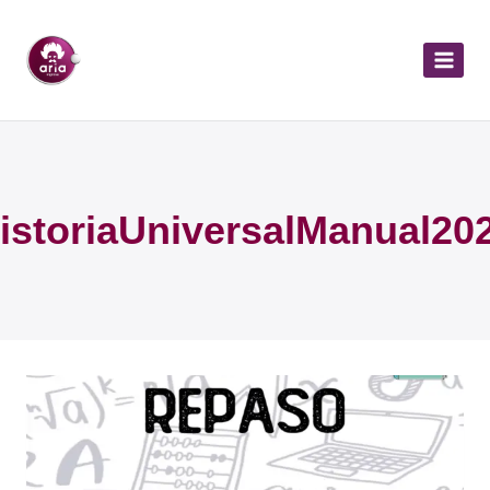
istoriaUniversalManual20