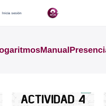
Inicia sesión
ogaritmosManualPresenci