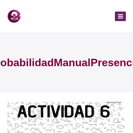
robabilidadManualPresenci