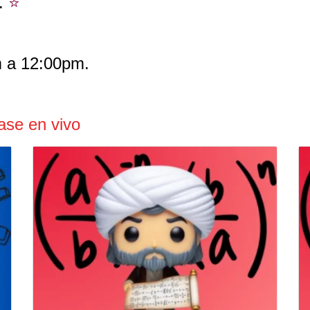
a.
⭐️
 a 12:00pm.
ase en vivo