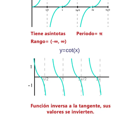
y=cot(x)
h
h