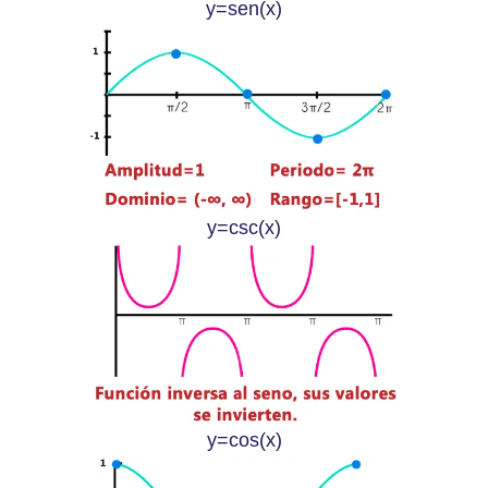
y=sen(x)
y=csc(x)
y=cos(x)